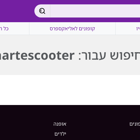
ו
קופונים לאליאקספרס
כל ה
יפוש עבור:
artescooter
ונים
אופנה
ילדים