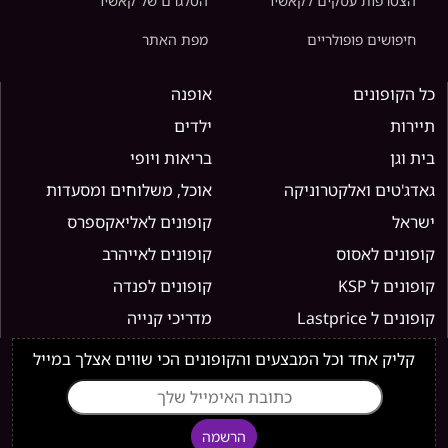
הצטרפות עסקים לקאשיו
הטלגרם של קאשיו
חיפושים פופולריים
מפת האתר
כל הקופונים
אופנה
תיירות
ילדים
בית וגן
בריאות ויופי
גאדג'טים ואלקטרוניקה
אוכל, משלוחים ומסעדות
ישראל
קופונים לאליאקספרס
קופונים לאסוס
קופונים לאייהרב
קופונים ל KSP
קופונים לפנדה
קופונים ל Lastprice
מדריכי קנייה
קליק אחד וכל המבצעים והקופונים הכי שווים אצלך במייל
הרשמה