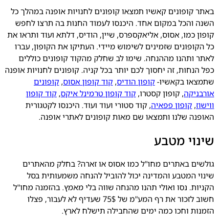
באתר קופונים קאשיו תמצאו קופונים לחנויות אופנה במהלך כל
השנה והכל במקום אחד. היכנסו לעמוד החנות בה תרצו לחפש
קופון כמו, אסוס, אליאקספרס, שיין, הודיס, דלתא ועוד ותראו את
כל הקופונים שזמינים לשימוש מיידי. העתיקו את הקופון, עברו
לאתר ותהנו מההנחה. שימו לב שחלק מהקוד קופונים כוללים
כפל הנחות, זה יחסוך לכם יותר בכל קניה. קופונים לחנויות אופנה
שתמצאו בקאשיו-
קופון הודיס
,
קוד קופון אסוס
,
קופונים
אורבניקה
,
קופון קסטרו
,
קוד קופון טרמינל איקס
,
קוד קופון
ווישוז
,
קופון פפאיה
,
קוד סטורי
ועוד ועוד. היכנסו לקטגורית
האופנה שלנו ותמצאו שם מאות קופונים לאתרי אופנה.
שינוי מטבע
גולשים באתרים מחו"ל כמו אסוס או זארה? בחלק מהאתרים
שינוי המטבע והמדינה יכול להוביל להנחה משמעותית בסל
הקניות. נסו ואולי תהנו מהנחה שווה בלי מאמץ. בהזמנה מחו"ל
חשוב לזכור את רף המע"מ של 75$ שעדיף לא לעבור, פצלו
הזמנות וחכו כמה ימים שהחבילה תישלח לארץ.