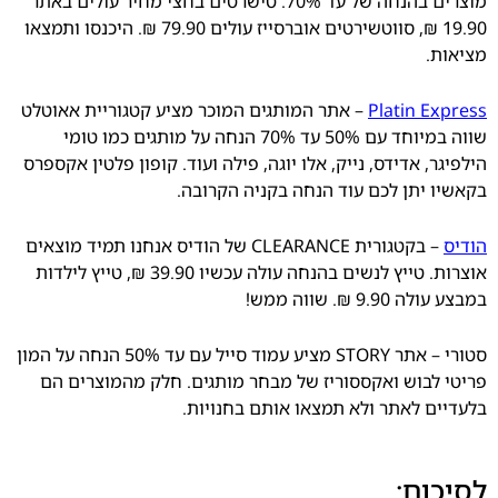
מוצרים בהנחה של עד 70%. טישרטים בחצי מחיר עולים באתר
19.90 ₪, סווטשירטים אוברסייז עולים 79.90 ₪. היכנסו ותמצאו
מציאות.
Platin Express
– אתר המותגים המוכר מציע קטגוריית אאוטלט
שווה במיוחד עם 50% עד 70% הנחה על מותגים כמו טומי
הילפיגר, אדידס, נייק, אלו יוגה, פילה ועוד. קופון פלטין אקספרס
בקאשיו יתן לכם עוד הנחה בקניה הקרובה.
הודיס
– בקטגורית CLEARANCE של הודיס אנחנו תמיד מוצאים
אוצרות. טייץ לנשים בהנחה עולה עכשיו 39.90 ₪, טייץ לילדות
במבצע עולה 9.90 ₪. שווה ממש!
סטורי
– אתר STORY מציע עמוד סייל עם עד 50% הנחה על המון
פריטי לבוש ואקססוריז של מבחר מותגים. חלק מהמוצרים הם
בלעדיים לאתר ולא תמצאו אותם בחנויות.
לסיכום: