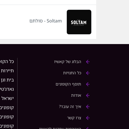
Soltam - סולתם
כל הקופ
הבלוג של קאשיו
תיירות
כל החנויות
בית וגן
תוסף הקופונים
גאדג'טי
אודות
ישראל
איך זה עובד?
קופונים
קופונים ל 
צרו קשר
קופונים ל rice
הצטרפות עסקים לקאשיו