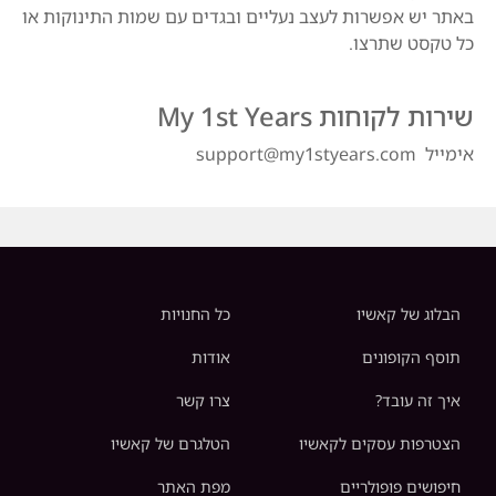
באתר יש אפשרות לעצב נעליים ובגדים עם שמות התינוקות או
כל טקסט שתרצו.
שירות לקוחות My 1st Years
אימייל support@my1styears.com
הבלוג של קאשיו
כל החנויות
תוסף הקופונים
אודות
איך זה עובד?
צרו קשר
הצטרפות עסקים לקאשיו
הטלגרם של קאשיו
חיפושים פופולריים
מפת האתר