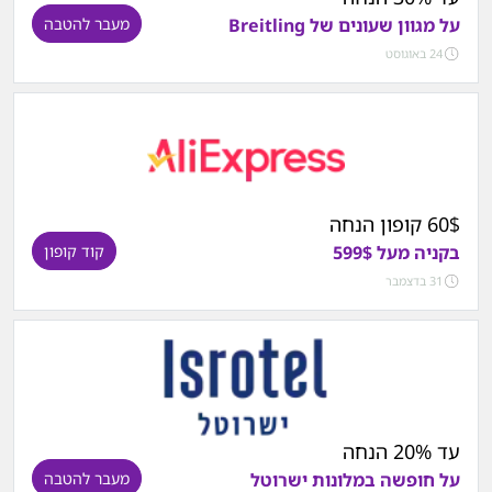
על מגוון שעונים של Breitling
מעבר להטבה
24 באוגוסט
60$ קופון הנחה
בקניה מעל 599$
קוד קופון
31 בדצמבר
עד 20% הנחה
על חופשה במלונות ישרוטל
מעבר להטבה