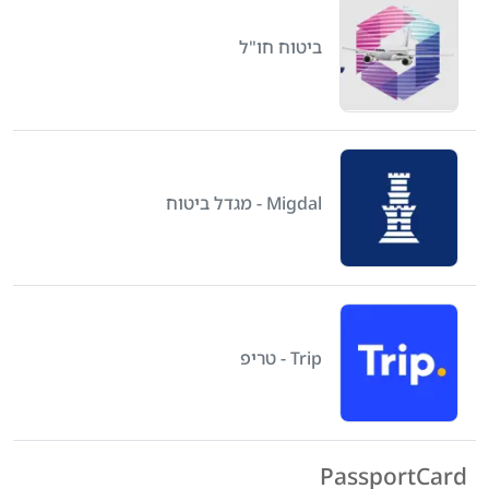
ביטוח חו"ל
Migdal - מגדל ביטוח
Trip - טריפ
PassportCard