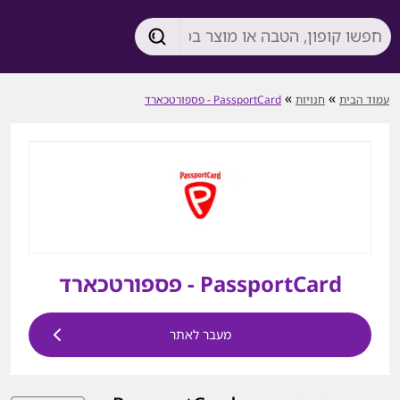
»
»
עמוד הבית
חנויות
PassportCard - פספורטכארד
PassportCard - פספורטכארד
מעבר לאתר