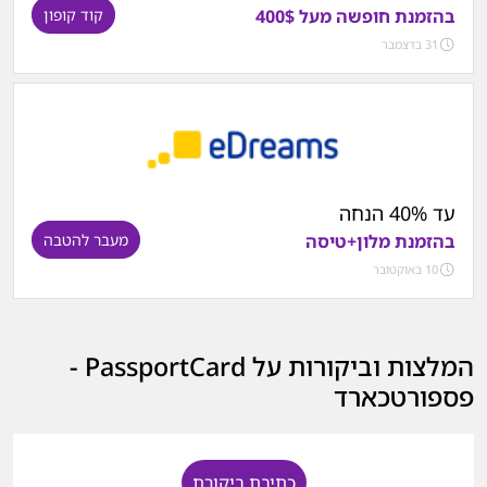
בהזמנת חופשה מעל 400$
קוד קופון
31 בדצמבר
עד 40% הנחה
בהזמנת מלון+טיסה
מעבר להטבה
10 באוקטובר
המלצות וביקורות על PassportCard -
פספורטכארד
כתיבת ביקורת