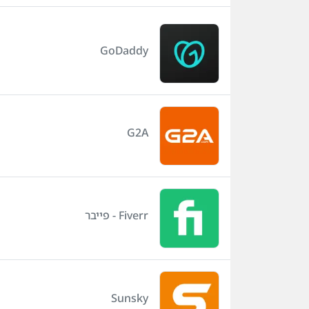
GoDaddy
G2A
Fiverr - פייבר
Sunsky