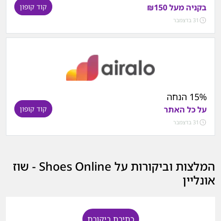
בקניה מעל ₪150
קוד קופון
31 בדצמבר
15% הנחה
על כל האתר
קוד קופון
31 בדצמבר
המלצות וביקורות על Shoes Online - שוז
אונליין
כתיבת ביקורת