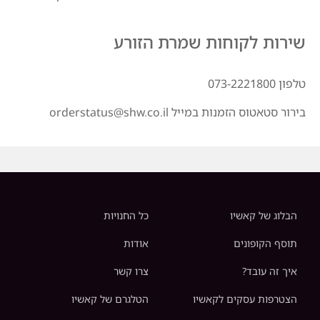
שירות לקוחות שמרת הזורע
טלפון 073-2221800
בירור סטאטוס הזמנות במייל orderstatus@shw.co.il
הבלוג של קאשיו
כל החנויות
תוסף הקופונים
אודות
איך זה עובד?
צרו קשר
הצטרפות עסקים לקאשיו
הטלגרם של קאשיו