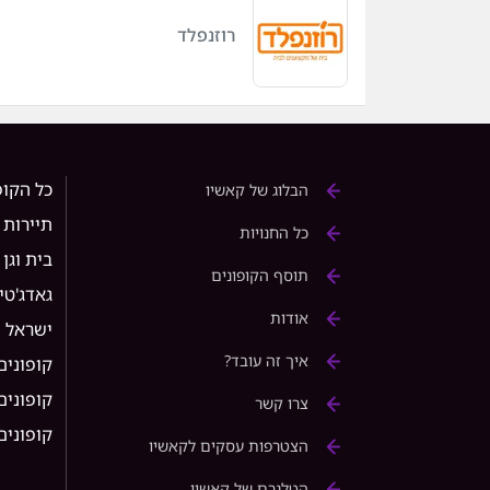
רוזנפלד
כל הקופ
הבלוג של קאשיו
תיירות
כל החנויות
בית וגן
תוסף הקופונים
גאדג'טי
אודות
ישראל
איך זה עובד?
קופונים
קופונים ל 
צרו קשר
קופונים ל rice
הצטרפות עסקים לקאשיו
הטלגרם של קאשיו