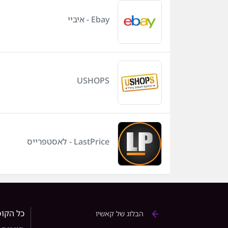
Ebay - איביי
USHOPS
LastPrice - לאסטפרייס
כל הקופ
הבלוג של קאשיו