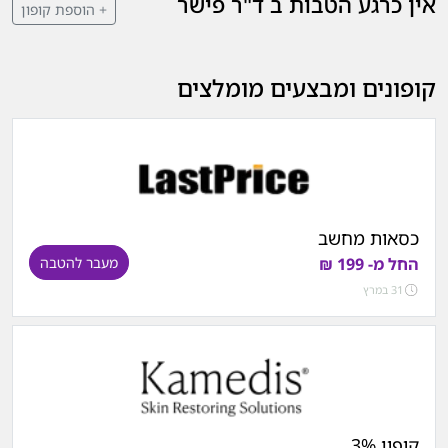
אין כרגע הטבות ב ד"ר פישר
+ הוספת קופון
קופונים ומבצעים מומלצים
כסאות מחשב
החל מ- 199 ₪
מעבר להטבה
31 במרץ
קופון 3%