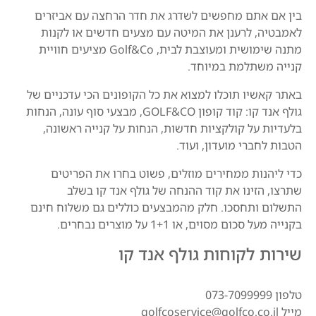
בין אם אתם מחפשים לשדרג את חדר הרחצה עם אביזרים
לאמבטיה, לרענן את המיטה עם מצעים חדשים או לקנות
מתנה שימושית ומעוצבת לבית, Golf&Co מציעים חוויית
קנייה משתלמת במיוחד.
באתר קאשיו תוכלו למצוא את כל הקופונים הכי עדכניים של
גולף אנד קו: קוד קופון GOLF&CO, מבצעי סוף עונה, הנחות
בלעדיות על קולקציות חדשות, הנחות על קנייה ראשונה,
הטבות לחברי מועדון, ועוד.
כדי ליהנות ממחירים מוזלים, פשוט בחרו את הפריטים
שתרצו, הזינו את קוד ההנחה של גולף אנד קו בשלב
התשלום ותחסכו. חלק מהמבצעים כוללים גם משלוח חינם
בקנייה מעל סכום מסוים, או 1+1 על מוצרים נבחרים.
שירות לקוחות גולף אנד קו
טלפון 073-7099999
מייל golfcoservice@golfco.co.il