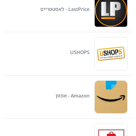
LastPrice - לאסטפרייס
USHOPS
Amazon - אמזון